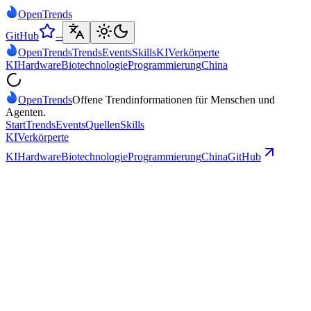
Open
Trends
GitHub
--
Open
Trends
Trends
Events
Skills
KI
Verkörperte
KI
Hardware
Biotechnologie
Programmierung
China
Open
Trends
Offene Trendinformationen für Menschen und
Agenten.
Start
Trends
Events
Quellen
Skills
KI
Verkörperte
KI
Hardware
Biotechnologie
Programmierung
China
GitHub