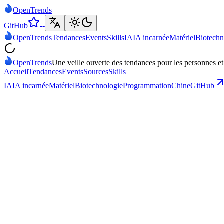
Open
Trends
GitHub
--
Open
Trends
Tendances
Events
Skills
IA
IA incarnée
Matériel
Biotechn
Open
Trends
Une veille ouverte des tendances pour les personnes et 
Accueil
Tendances
Events
Sources
Skills
IA
IA incarnée
Matériel
Biotechnologie
Programmation
Chine
GitHub