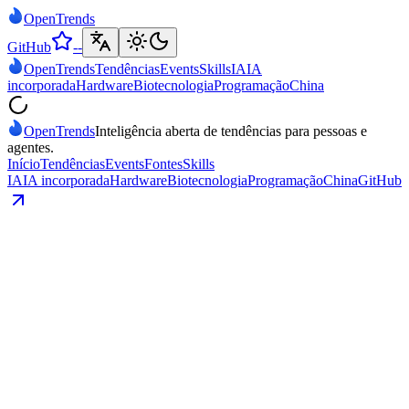
Open
Trends
GitHub
--
Open
Trends
Tendências
Events
Skills
IA
IA
incorporada
Hardware
Biotecnologia
Programação
China
Open
Trends
Inteligência aberta de tendências para pessoas e
agentes.
Início
Tendências
Events
Fontes
Skills
IA
IA incorporada
Hardware
Biotecnologia
Programação
China
GitHub