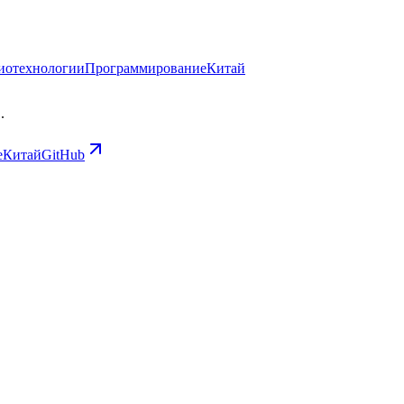
иотехнологии
Программирование
Китай
.
е
Китай
GitHub