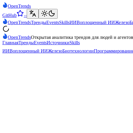
Open
Trends
GitHub
--
Open
Trends
Тренды
Events
Skills
ИИ
Воплощенный ИИ
Железо
Б
Open
Trends
Открытая аналитика трендов для людей и агентов
Главная
Тренды
Events
Источники
Skills
ИИ
Воплощенный ИИ
Железо
Биотехнологии
Программировани